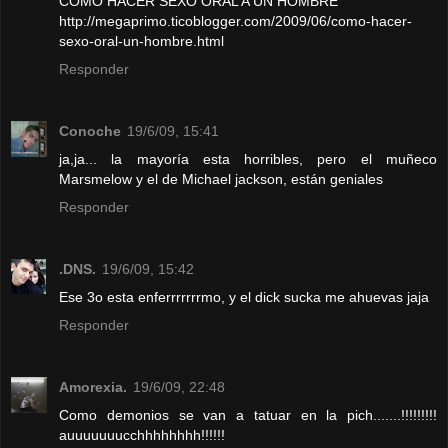
CÓMO HACER SEXO ORAL A UN HOMBRE
http://megaprimo.ticoblogger.com/2009/06/como-hacer-
sexo-oral-un-hombre.html
Responder
Conoche
19/6/09, 15:41
ja,ja... la mayoría esta horribles, pero el muñeco
Marsmelow y el de Michael jackson, están geniales
Responder
.DNS.
19/6/09, 15:42
Ese 3o esta enferrrrrrrmo, y el dick sucka me ahuevas jaja
Responder
Amorexia.
19/6/09, 22:48
Como demonios se van a tatuar en la pich.......!!!!!!!!!
auuuuuuucchhhhhhhh!!!!!!