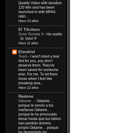
Quality Video with duration
120 Min and has been
launched in with MPAA
ratin...
Hace 10 años
El Tilichero
Sono Tornata !!!
-
He vuelto
. Si, Volví !!!
Hace 11 años
Elendriel
Tears
-
I won't shed a tear.
Not for you, you don’t
deserve them. They've
been saved for someone
else. For me. To let them
loose when I feel like
breaking dow...
Hace 12 años
Rastone
Odiame...
-
Odiame…
porque le sonrío a tus
mañanas Odiame…
porque te he provocado
besar hasta que tus labios
han perdido domino
propio Odiame… porque
he despertado en...