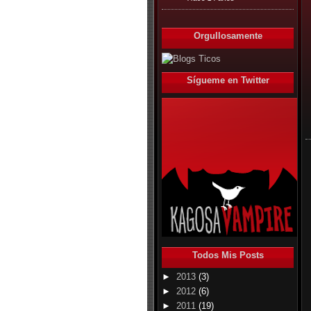
Orgullosamente
Sígueme en Twitter
Todos Mis Posts
►
2013
(3)
►
2012
(6)
►
2011
(19)