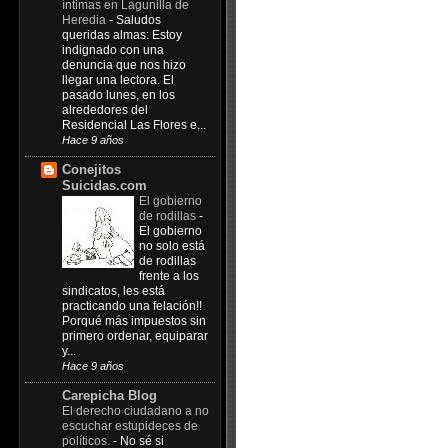
íntimas en Lagunilla de
Heredia
-
Saludos
queridas almas: Estoy
indignado con una
denuncia que nos hizo
llegar una lectora. El
pasado lunes, en los
alrededores del
Residencial Las Flores e...
Hace 9 años
Conejitos
Suicidas.com
El gobierno
de rodillas
-
El gobierno
no solo está
de rodillas
frente a los
sindicatos, les está
practicando una felación!!
Porqué más impuestos sin
primero ordenar, equiparar
y...
Hace 9 años
Carepicha Blog
El derecho ciudadano a no
escuchar estupideces de
políticos.
-
No sé si