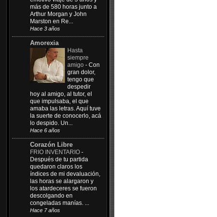
más de 580 horas junto a
Arthur Morgan y John
Marston en Re...
Hace 3 años
Amorexia
Hasta
siempre
amigo
-
Con
gran dolor,
tengo que
despedir
hoy al amigo, al tutor, el
que impulsaba, el que
amaba las letras. Aquí tuve
la suerte de conocerlo, acá
lo despido. Un...
Hace 6 años
Corazón Libre
FRIO INVENTARIO
-
Después de tu partida
quedaron claros los
índices de mi devaluación,
las horas se alargaron y
los atardeceres se fueron
descolgando en
congeladas manías. ...
Hace 7 años