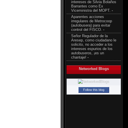
intereses de Silvia Bolaños
Barrantes como Ex
Viceministra del MOPT.
-
Aparentes acciones
irregulares de Metrocoop
(autobusera) para evitar
control del FISCO.
-
Señor Regulador de la
Aresep, como ciudadano le
solicito, no acceder a los
intereses espurios de los
autobuseros, ¡es un
chantaje!
-
Networked Blogs
Follow this blog