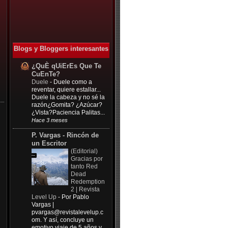
Blogs y Bloggers interesantes
¿QuÈ qUiErEs Que Te
CuEnTe?
Duele
-
Duele como a
reventar, quiere estallar...
Duele la cabeza y no sé la
razón¿Gomita? ¿Azúcar?
¿Vista?Paciencia Palitas...
Hace 3 meses
P. Vargas - Rincón de
un Escritor
(Editorial)
Gracias por
tanto Red
Dead
Redemption
2 | Revista
Level Up
-
Por Pablo
Vargas |
pvargas@revistalevelup.c
om
. Y así, concluye un
emotivo viaje de 5 años y