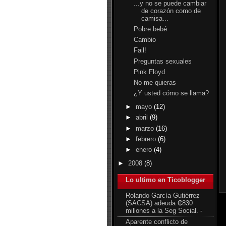
...y no se puede cambiar
de corazón como de
camisa...
Pobre bebé
Cambio
Fail!
Preguntas sexuales
Pink Floyd
No me quieras
¿Y usted cómo se llama?
►
mayo
(12)
►
abril
(9)
►
marzo
(16)
►
febrero
(6)
►
enero
(4)
►
2008
(8)
Lo ultimo en Ticoblogger
Rolando García Gutiérrez
(SACSA) adeuda ₵830
millones a la Seg Social.
-
Aparente conflicto de