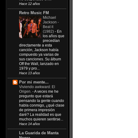
Hace 12 años
Retro Music FM
Michael
Jackson -
Beat it
(1982)
-
En
los años que
precedían
directamente a esta
canción, Jackson había
compuesto ya varias de
sus canciones. Su álbum
Off the Wall, lanzado en
1979 y pro...
Hace 13 años
Por mi mente...
Viviendo awkward: El
Origen.
-
A veces me he
pregunto que estará
pensando la gente cuando
habla conmigo, ¿qué clase
de primera impresión
daré? La realidad es que
muchos quieren sentirse...
Hace 14 años
La Guarida de Manta
Negra