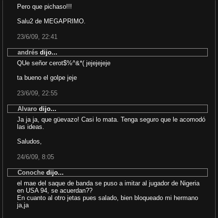
Pero que pichaso!!!
Salu2 de MEGAPRIMO.
23/6/09, 22:41
andrés
dijo...
QUe señor cerot$%^&*( jejejejeje
ta bueno el golpe jeje
23/6/09, 22:55
Alvaro
dijo...
Ja ja ja, que güevazo! Casi lo mata. Tenga seguro que le acomodó
las ideas.
Saludos,
24/6/09, 8:05
Conoche
dijo...
el mae del saque de banda se puso a imitar al jugador de Nigeria
en USA 94, se acuerdan??
En cuanto al otro jetas pues salado, bien bloqueado mi hermano
ja,ja