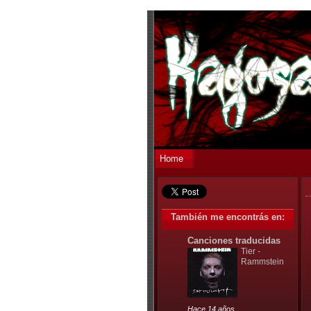
Home
También me encontrás en:
Canciones traducidas
Tier -
Rammstein
Hace 14 años