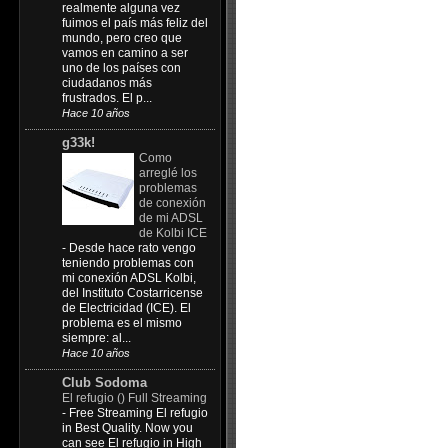
realmente alguna vez
fuimos el país más feliz del
mundo, pero creo que
vamos en camino a ser
uno de los países con
ciudadanos más
frustrados. El p...
Hace 10 años
g33k!
Como
arreglé los
problemas
de conexión
de mi ADSL
de Kolbi ICE
-
Desde hace rato vengo
teniendo problemas con
mi conexión ADSL Kolbi,
del Instituto Costarricense
de Electricidad (ICE). El
problema es el mismo
siempre: al...
Hace 10 años
Club Sodoma
El refugio () Full Streaming
-
Free Streaming El refugio
in Best Quality. Now you
can see El refugio in High