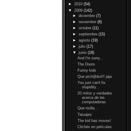
►
2010
(54)
▼
2009
(142)
►
diciembre
(7)
►
noviembre
(8)
►
octubre
(11)
►
septiembre
(15)
►
agosto
(19)
►
julio
(17)
▼
junio
(18)
And I'm sorry...
The Doors
Funny kids
Que pich@&o!!! jaja
You just can't fix
stupidity...
20 mitos y verdades
acerca de las
computadoras
Que risilla...
Tatuajes
The kid has moves!
Clichés en películas