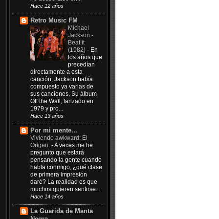
Hace 12 años
Retro Music FM
Michael
Jackson -
Beat it
(1982)
-
En
los años que
precedían
directamente a esta
canción, Jackson había
compuesto ya varias de
sus canciones. Su álbum
Off the Wall, lanzado en
1979 y pro...
Hace 13 años
Por mi mente...
Viviendo awkward: El
Origen.
-
A veces me he
pregunto que estará
pensando la gente cuando
habla conmigo, ¿qué clase
de primera impresión
daré? La realidad es que
muchos quieren sentirse...
Hace 14 años
La Guarida de Manta
Negra