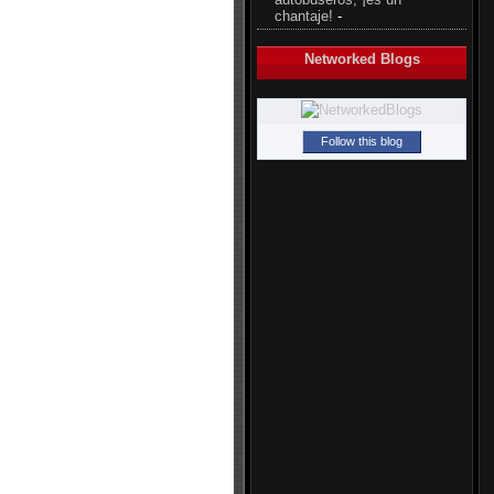
chantaje!
-
Networked Blogs
Follow this blog