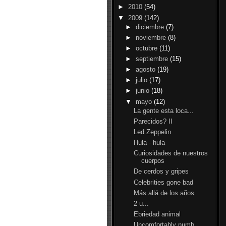
►
2010
(54)
▼
2009
(142)
►
diciembre
(7)
►
noviembre
(8)
►
octubre
(11)
►
septiembre
(15)
►
agosto
(19)
►
julio
(17)
►
junio
(18)
▼
mayo
(12)
La gente esta loca...
Parecidos? II
Led Zeppelin
Hula - hula
Curiosidades de nuestros
cuerpos
De cerdos y gripes
Celebrities gone bad
Más allá de los años
2 u...
Ebriedad animal
Uncomfortably numb...