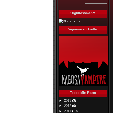
Orgullosamente
Sígueme en Twitter
Todos Mis Posts
►
2013
(3)
►
2012
(6)
►
2011
(19)