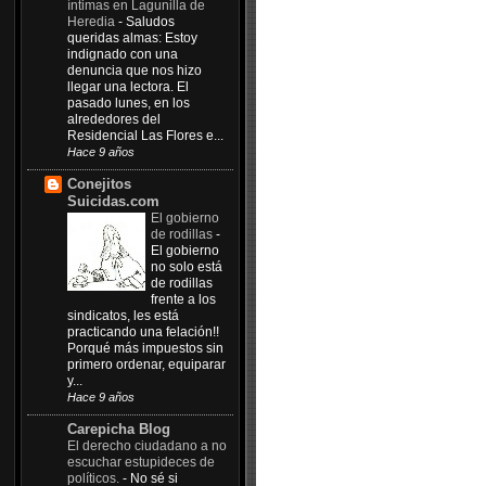
íntimas en Lagunilla de
Heredia
-
Saludos
queridas almas: Estoy
indignado con una
denuncia que nos hizo
llegar una lectora. El
pasado lunes, en los
alrededores del
Residencial Las Flores e...
Hace 9 años
Conejitos
Suicidas.com
El gobierno
de rodillas
-
El gobierno
no solo está
de rodillas
frente a los
sindicatos, les está
practicando una felación!!
Porqué más impuestos sin
primero ordenar, equiparar
y...
Hace 9 años
Carepicha Blog
El derecho ciudadano a no
escuchar estupideces de
políticos.
-
No sé si