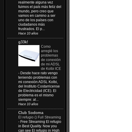
realmente alguna vez
fuimos el país más feliz del
mundo, pero creo que
vamos en camino a ser
uno de los países con
ciudadanos más
frustrados. El p...
Hace 10 años
g33k!
Como
arreglé los
problemas
de conexión
de mi ADSL
de Kolbi ICE
-
Desde hace rato vengo
teniendo problemas con
mi conexión ADSL Kolbi,
del Instituto Costarricense
de Electricidad (ICE). El
problema es el mismo
siempre: al...
Hace 10 años
Club Sodoma
El refugio () Full Streaming
-
Free Streaming El refugio
in Best Quality. Now you
can see El refugio in High