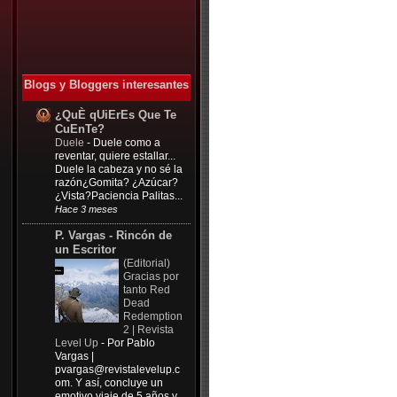
Blogs y Bloggers interesantes
¿QuÈ qUiErEs Que Te
CuEnTe?
Duele
-
Duele como a
reventar, quiere estallar...
Duele la cabeza y no sé la
razón¿Gomita? ¿Azúcar?
¿Vista?Paciencia Palitas...
Hace 3 meses
P. Vargas - Rincón de
un Escritor
(Editorial)
Gracias por
tanto Red
Dead
Redemption
2 | Revista
Level Up
-
Por Pablo
Vargas |
pvargas@revistalevelup.c
om
. Y así, concluye un
emotivo viaje de 5 años y