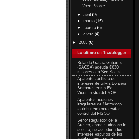
Voca People
►
abril
(9)
►
marzo
(16)
►
febrero
(6)
►
enero
(4)
►
2008
(8)
Lo ultimo en Ticoblogger
Rolando García Gutiérrez
(SACSA) adeuda ₵830
millones a la Seg Social.
-
Aparente conflicto de
intereses de Silvia Bolaños
Barrantes como Ex
Viceministra del MOPT.
-
Aparentes acciones
irregulares de Metrocoop
(autobusera) para evitar
control del FISCO.
-
Señor Regulador de la
Aresep, como ciudadano le
solicito, no acceder a los
intereses espurios de los
autobuseros, ¡es un