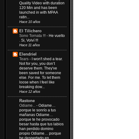
Quality Video with duration
120 Min and has been
launched in with MPAA
ratin...
Hace 10 años
El Tilichero
Sono Tornata !!!
-
He vuelto
. Si, Volví !!!
Hace 11 años
Elendriel
Tears
-
I won't shed a tear.
Not for you, you don’t
deserve them. They've
been saved for someone
else. For me. To let them
loose when I feel like
breaking dow...
Hace 12 años
Rastone
Odiame...
-
Odiame…
porque le sonrío a tus
mañanas Odiame…
porque te he provocado
besar hasta que tus labios
han perdido domino
propio Odiame… porque
he despertado en...