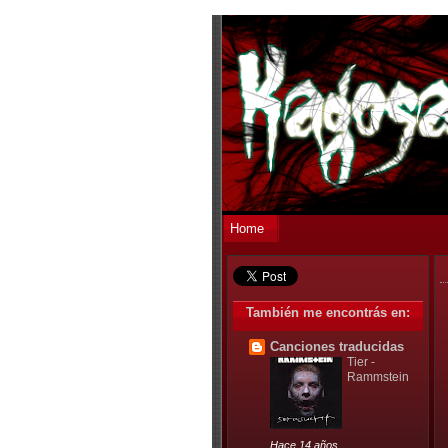
Home
También me encontrás en:
Canciones traducidas
Tier -
Rammstein
Hace 14 años