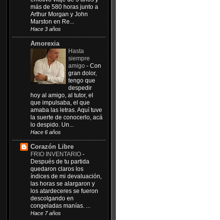
más de 580 horas junto a
Arthur Morgan y John
Marston en Re...
Hace 3 años
Amorexia
Hasta
siempre
amigo
-
Con
gran dolor,
tengo que
despedir
hoy al amigo, al tutor, el
que impulsaba, el que
amaba las letras. Aquí tuve
la suerte de conocerlo, acá
lo despido. Un...
Hace 6 años
Corazón Libre
FRIO INVENTARIO
-
Después de tu partida
quedaron claros los
índices de mi devaluación,
las horas se alargaron y
los atardeceres se fueron
descolgando en
congeladas manías. ...
Hace 7 años